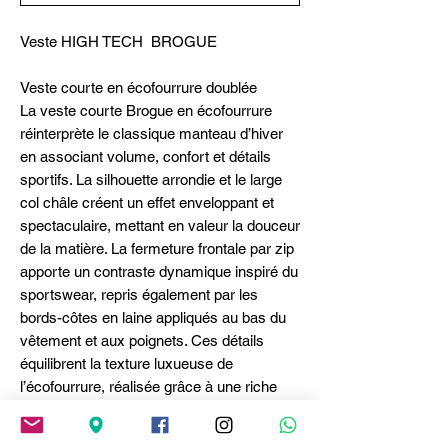
Veste HIGH TECH BROGUE
Veste courte en écofourrure doublée
La veste courte Brogue en écofourrure
réinterprète le classique manteau d’hiver
en associant volume, confort et détails
sportifs. La silhouette arrondie et le large
col châle créent un effet enveloppant et
spectaculaire, mettant en valeur la douceur
de la matière. La fermeture frontale par zip
apporte un contraste dynamique inspiré du
sportswear, repris également par les
bords-côtes en laine appliqués au bas du
vêtement et aux poignets. Ces détails
équilibrent la texture luxueuse de
l’écofourrure, réalisée grâce à une riche
combinaison de fibres dans des nuances
de blanc, gris et noir qui lui confèrent un