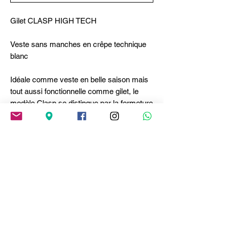
Gilet CLASP HIGH TECH
Veste sans manches en crêpe technique
blanc
Idéale comme veste en belle saison mais
tout aussi fonctionnelle comme gilet, le
modèle Clasp se distingue par la fermeture
monobouton, qui souligne la silhouette en
sablier, et le col étroit avec une ceinture
laissée libre. Le fluide cady crêpe à
surface légèrement satinée en souligne la
raffinement. Col étroit avec ceinture.
Abbottonnage frontal avec un bouton.
Fentes latérales. Couture arrière en relief. •
Crêpe technique, poids léger, main crêpe. •
Non doublée.