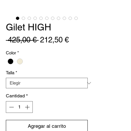
Gilet HIGH
Precio
Precio
 425,00 € 
212,50 €
de
Color
*
oferta
Talla
*
Cantidad
*
Agregar al carrito