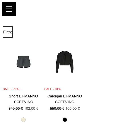
PARIS GLAMOUR
Filtro
SALE - 70%
SALE - 70%
Short ERMANNO
Cardigan ERMANNO
SCERVINO
SCERVINO
Precio
Precio de oferta
Precio
Precio de oferta
340,00 €
102,00 €
550,00 €
165,00 €