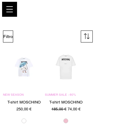
PARIS GLAMOUR
Filtro
NEW SEASON
SUMMER SALE - 60%
T-shirt MOSCHINO
T-shirt MOSCHINO
Precio
Precio
Precio de oferta
250,00 €
185,00 €
74,00 €