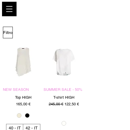
PARIS GLAMOUR
Filtro
NEW SEASON
SUMMER SALE - 50%
Top HIGH
T-shirt HIGH
Precio
Precio
Precio de oferta
165,00 €
245,00 €
122,50 €
40 - IT
42 - IT