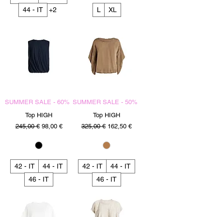
44 - IT
+2
L
XL
SUMMER SALE - 60%
SUMMER SALE - 50%
Top HIGH
Top HIGH
Precio
Precio de oferta
Precio
Precio de oferta
245,00 €
98,00 €
325,00 €
162,50 €
42 - IT
44 - IT
42 - IT
44 - IT
46 - IT
46 - IT