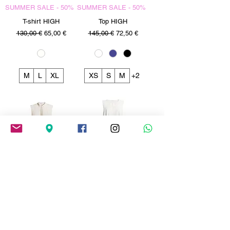
SUMMER SALE - 50%
SUMMER SALE - 50%
T-shirt HIGH
Top HIGH
Precio
Precio de oferta
Precio
Precio de oferta
130,00 €
65,00 €
145,00 €
72,50 €
M
L
XL
XS
S
M
+2
SUMMER SALE - 50%
SUMMER SALE - 50%
Top HIGH
Top HIGH
Precio
Precio de oferta
Precio
Precio de oferta
295,00 €
147,50 €
265,00 €
132,50 €