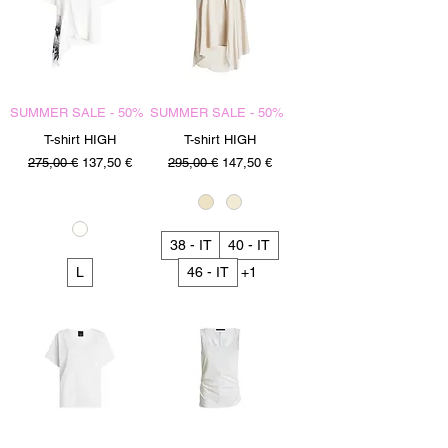
SUMMER SALE - 50%
SUMMER SALE - 50%
T-shirt HIGH
T-shirt HIGH
Precio
Precio de oferta
Precio
Precio de oferta
275,00 €
137,50 €
295,00 €
147,50 €
38 - IT
40 - IT
L
46 - IT
+1