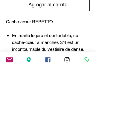
Agregar al carrito
Cache-cœur REPETTO
En maille légère et confortable, ce
cache-cœur à manches 3/4 est un
incontournable du vestiaire de danse.
Sa matière effet seconde peau assure
un confort optimal.• Col en V et
manches 3/4 pour une silhouette
délicate• À nouer autour de la taille pour
une allure gracieuse.
Alliant la douceur de la viscose et la
souplesse de l’élasthanne, cette
matière est d'une fluidité remarquable.
Confortable et agréable au toucher.
Composition