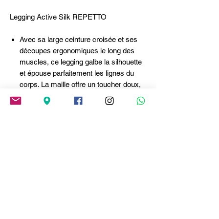
Legging Active Silk REPETTO
Avec sa large ceinture croisée et ses
découpes ergonomiques le long des
muscles, ce legging galbe la silhouette
et épouse parfaitement les lignes du
corps. La maille offre un toucher doux,
moelleux et une opacité complète.
Issue d’une technologie de pointe, elle
assure un soutien musculaire pendant
l'effort afin de réduire les vibrations et la
fatigue.
Détails
: Large ceinture croisée à la
taille. Découpes ergonomiques. Bas de
jambes empiècement résille. Transfert
du logo Cercle R effet nacré.
Composition