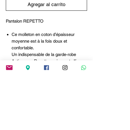
Agregar al carrito
Pantalon REPETTO
Ce molleton en coton d’épaisseur
moyenne est à la fois doux et
confortable.
Un indispensable de la garde-robe
Activewear Repetto, ce jogpant allie
style et confort avec sa ceinture
élastique ajustable et son ruban en satin
à la taille. Doté de chevilles resserrées
et de poches latérales, ce modèle
décontracté et sportif offre une allure
soignée et décontractée. - Coupe
ajustée - Longueur cheville - Ruban en
satin à la taille pour un ajustement
parfait