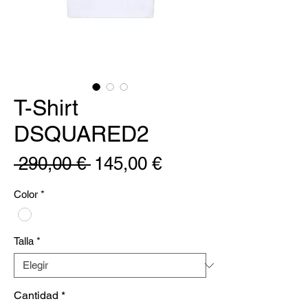
T-Shirt
DSQUARED2
Precio
Precio
 290,00 € 
145,00 €
de
Color
*
oferta
Talla
*
Cantidad
*