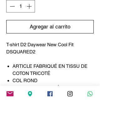
Agregar al carrito
T-shirt D2 Daywear New Cool Fit
DSQUARED2
ARTICLE FABRIQUÉ EN TISSU DE
COTON TRICOTÉ
COL ROND
BORDS CONTRASTÉS
PREMIÈRE IMPRESSION
Inspiré du style des années 50, ce t-shirt à
col rond affirme un look vintage avec un
imprimé sur la poitrine reprenant le logo
Dsquared2 et la feuille d'érable
emblématique de la marque. Confectionné
en maille de coton à la coupe