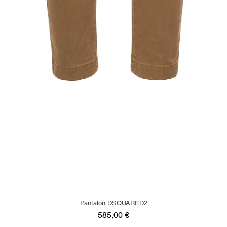
Pantalon DSQUARED2
Precio
585,00 €